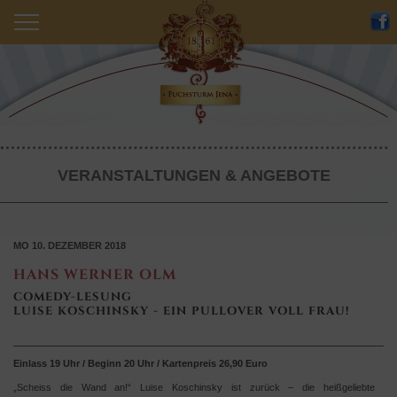
Nachlese
Angebot
Restaurant
Wir
Event
Übernachten
Anfrage
Catering
Historie
Anfahrt
VERANSTALTUNGEN & ANGEBOTE
Veranstaltungen & Angebote
Partner
MO 10. DEZEMBER 2018
HANS WERNER OLM
COMEDY-LESUNG
LUISE KOSCHINSKY - EIN PULLOVER VOLL FRAU!
Einlass 19 Uhr / Beginn 20 Uhr / Kartenpreis 26,90 Euro
„Scheiss die Wand an!“ Luise Koschinsky ist zurück – die heißgeliebte